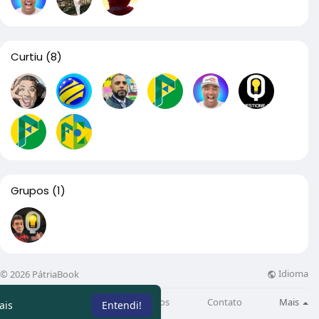
Curtiu
(8)
Grupos
(1)
Idioma
© 2026 PátriaBook
Sobre
Directory
Artigos
Contato
Mais
ais
Entendi!