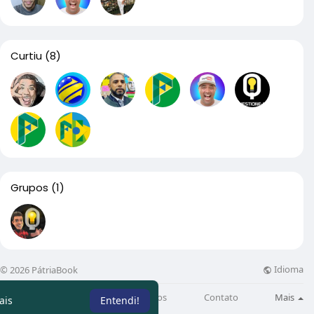
Curtiu
(8)
Grupos
(1)
Idioma
© 2026 PátriaBook
Sobre
Directory
Artigos
Contato
Mais
ais
Entendi!