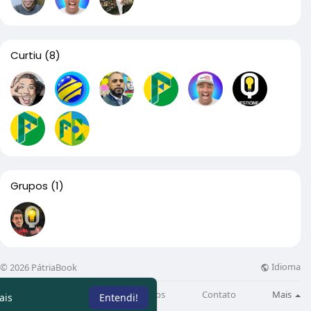
Curtiu
(8)
Grupos
(1)
Idioma
© 2026 PátriaBook
Sobre
Directory
Artigos
Contato
Mais
ais
Entendi!