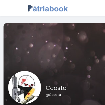
Ccosta
@Ccosta