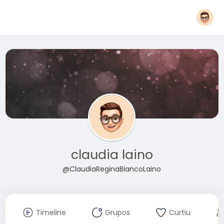
claudia laino
@ClaudiaReginaBiancoLaino
Timeline
Grupos
Curtiu