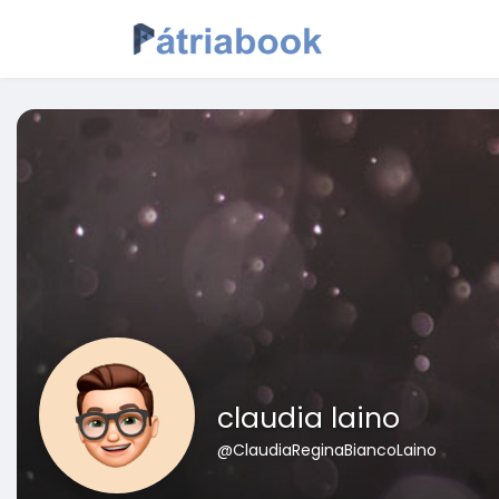
claudia laino
@ClaudiaReginaBiancoLaino