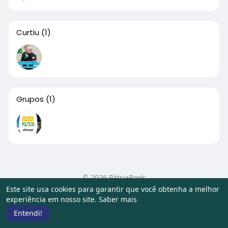
Curtiu
(1)
Grupos
(1)
© 2026 PátriaBook
Este site usa cookies para garantir que você obtenha a melhor
Início
Sobre
Contato
Privacidade
Termos de Uso
experiência em nosso site.
Saber mais
Artigos
Entendi!
Idioma