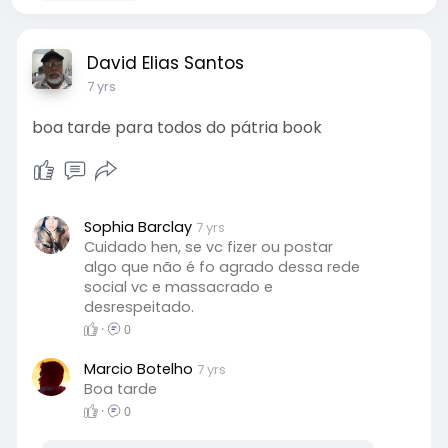
David Elias Santos
7 yrs
boa tarde para todos do pátria book
Sophia Barclay
7 yrs
Cuidado hen, se vc fizer ou postar
algo que não é fo agrado dessa rede
social vc e massacrado e
desrespeitado.
·
0
Marcio Botelho
7 yrs
Boa tarde
·
0