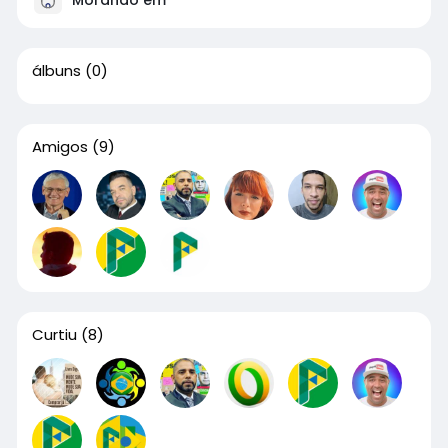
álbuns
(0)
Amigos
(9)
Curtiu
(8)