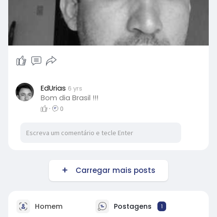
EdUrias
6 yrs
Bom dia Brasil !!!
·
0
Carregar mais posts
Homem
Postagens
1