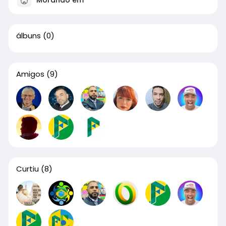
álbuns
(0)
Amigos
(9)
Curtiu
(8)