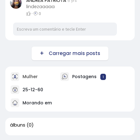
ANDREA PATRIOTA
5 yrs
lindezaaaaa
·
0
Carregar mais posts
Mulher
Postagens
1
25-12-60
Morando em
álbuns
(0)