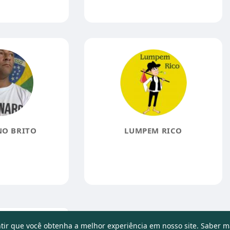
NO BRITO
LUMPEM RICO
mais usuários
ntir que você obtenha a melhor experiência em nosso site.
Saber m