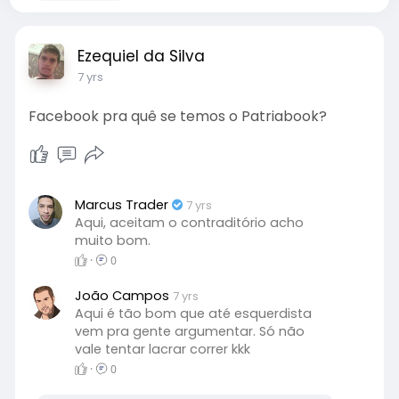
Ezequiel da Silva
7 yrs
Facebook pra quê se temos o Patriabook?
Marcus Trader
7 yrs
Aqui, aceitam o contraditório acho
muito bom.
·
0
João Campos
7 yrs
Aqui é tão bom que até esquerdista
vem pra gente argumentar. Só não
vale tentar lacrar correr kkk
·
0