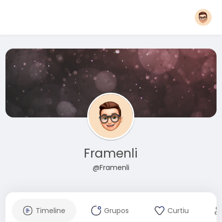
Framenli
@Framenli
Timeline
Grupos
Curtiu