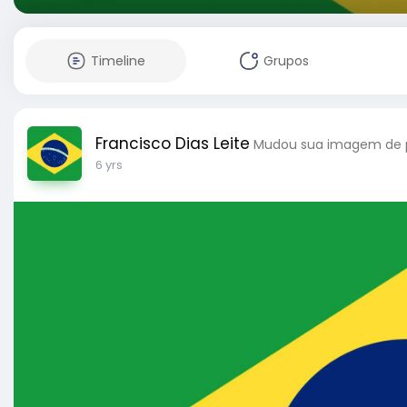
Timeline
Grupos
Francisco Dias Leite
Mudou sua imagem de p
6 yrs