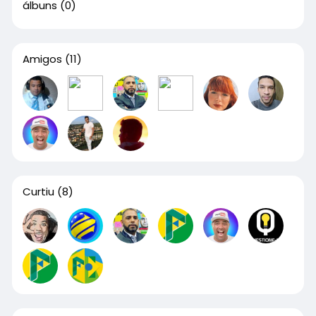
álbuns
(0)
Amigos
(11)
Curtiu
(8)