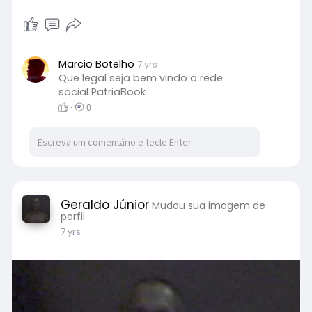
Marcio Botelho
7 yrs
Que legal seja bem vindo a rede
social PatriaBook
·
0
Geraldo Júnior
Mudou sua imagem de
perfil
7 yrs