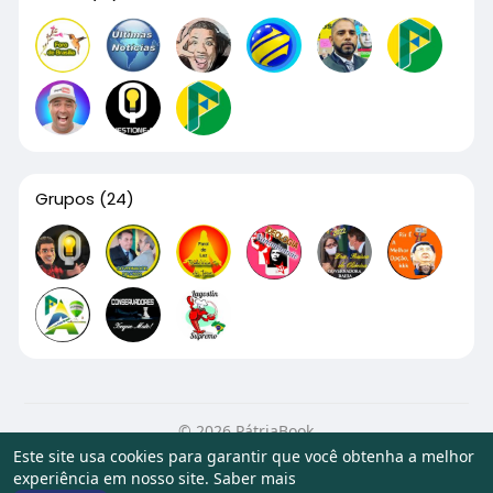
Grupos
(24)
© 2026 PátriaBook
Este site usa cookies para garantir que você obtenha a melhor
Início
Sobre
Contato
Privacidade
Termos de Uso
experiência em nosso site.
Saber mais
Artigos