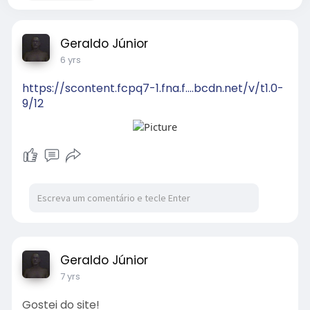
Geraldo Júnior
6 yrs
https://scontent.fcpq7-1.fna.f....bcdn.net/v/t1.0-
9/12
Geraldo Júnior
7 yrs
Gostei do site!