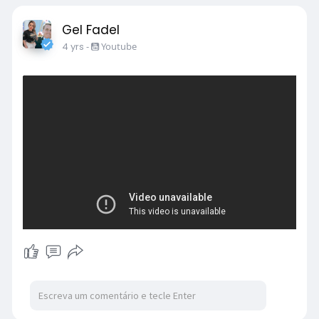
Gel Fadel
4 yrs
-
Youtube