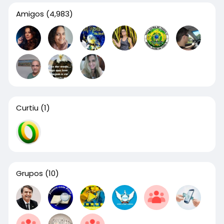
Amigos
(4,983)
Curtiu
(1)
Grupos
(10)