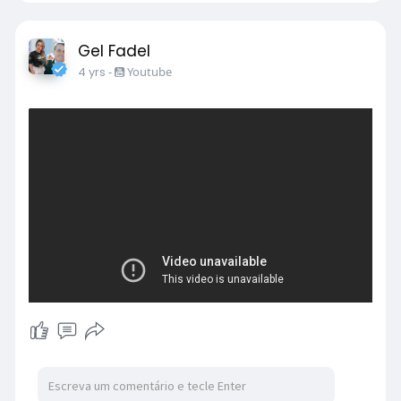
Gel Fadel
4 yrs
-
Youtube