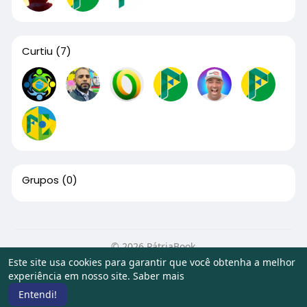
Curtiu
(7)
Grupos
(0)
© 2026 PátriaBook
Este site usa cookies para garantir que você obtenha a melhor
Início
Sobre
Contato
Privacidade
Termos de Uso
experiência em nosso site.
Saber mais
Artigos
Entendi!
Idioma