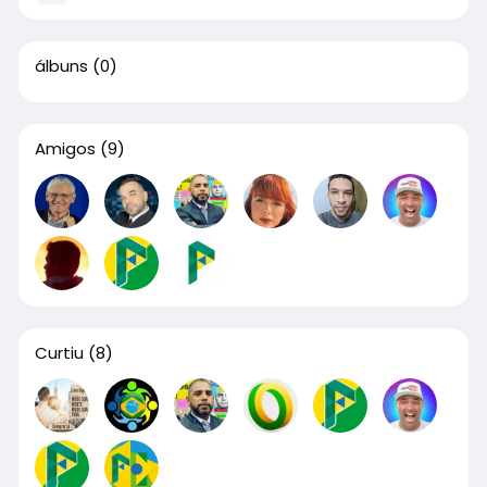
álbuns
(0)
Amigos
(9)
Curtiu
(8)