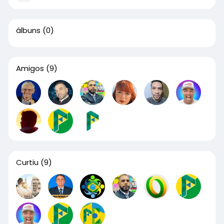
álbuns
(0)
Amigos
(9)
Curtiu
(9)