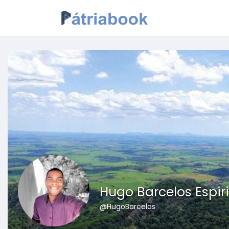
Hugo Barcelos Espir
@HugoBarcelos