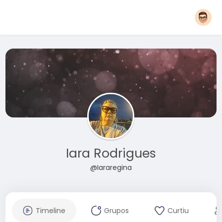
Iara Rodrigues
@Iararegina
Timeline
Grupos
Curtiu