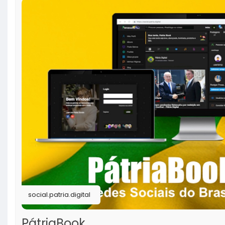
social.patria.digital
PátriaBook