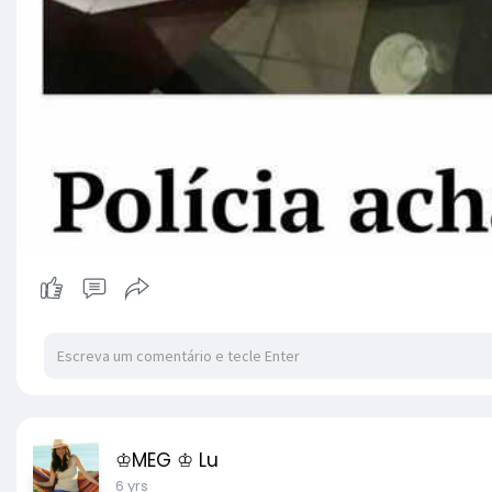
♔MEG ♔ Lu
6 yrs