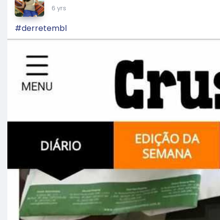
6 yrs
#derretembl