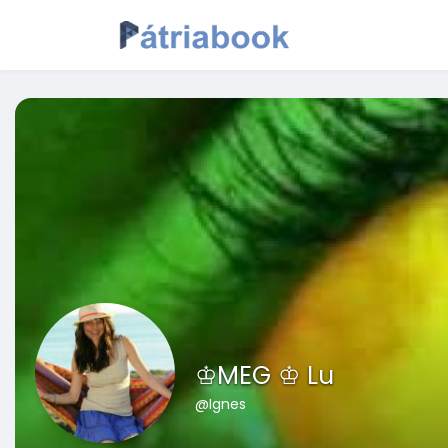
♔MEG ♔ Lu
@Ignes