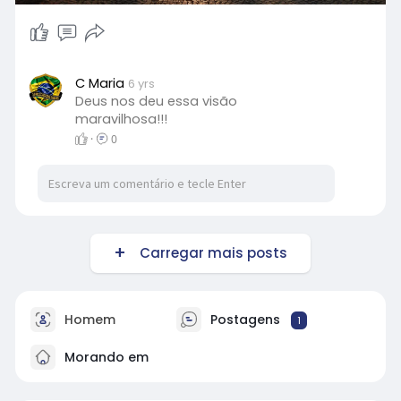
C Maria
6 yrs
Deus nos deu essa visão
maravilhosa!!!
·
0
Carregar mais posts
Homem
Postagens
1
Morando em