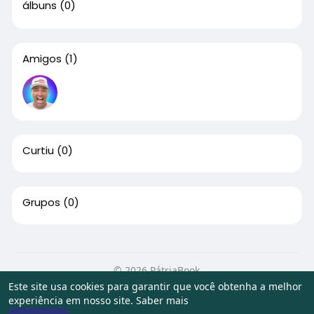
álbuns
(0)
Amigos
(1)
Curtiu
(0)
Grupos
(0)
© 2026 PátriaBook
Este site usa cookies para garantir que você obtenha a melhor
Início
Sobre
Contato
Privacidade
Termos de Uso
experiência em nosso site.
Saber mais
Artigos