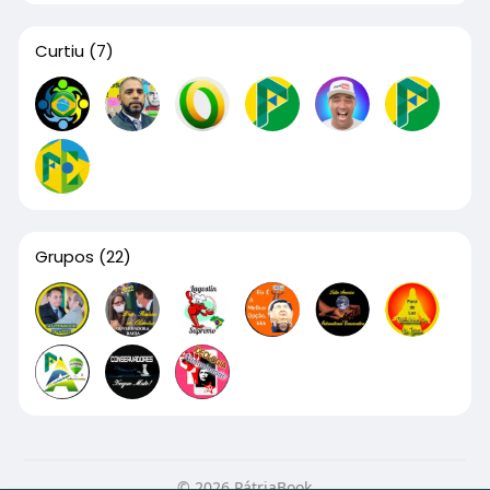
Curtiu
(7)
Grupos
(22)
© 2026 PátriaBook