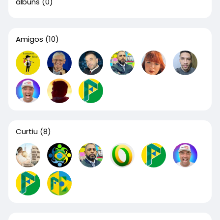
álbuns
(0)
Amigos
(10)
Curtiu
(8)