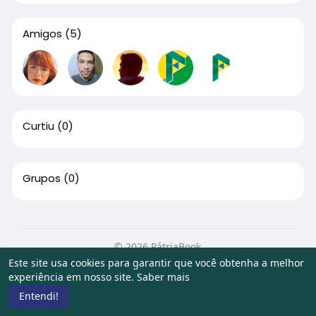
Amigos
(5)
Curtiu
(0)
Grupos
(0)
© 2026 PátriaBook
Este site usa cookies para garantir que você obtenha a melhor
Início
Sobre
Contato
Privacidade
Termos de Uso
experiência em nosso site.
Saber mais
Artigos
Entendi!
Idioma