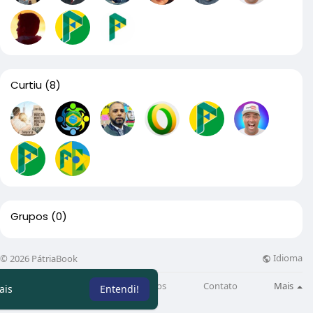
Curtiu
(8)
Grupos
(0)
Idioma
© 2026 PátriaBook
Sobre
Directory
Artigos
Contato
Mais
ais
Entendi!