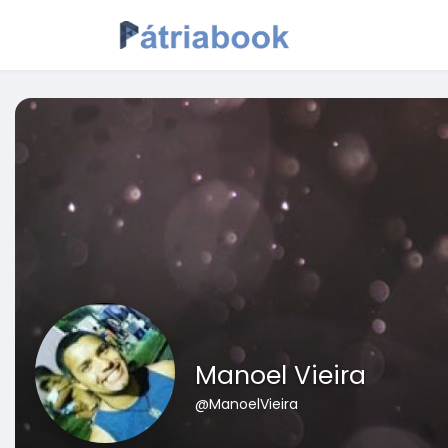
Manoel Vieira
@ManoelVieira