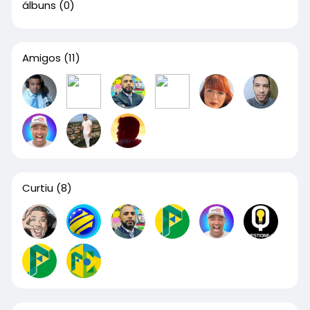
álbuns
(0)
Amigos
(11)
Curtiu
(8)