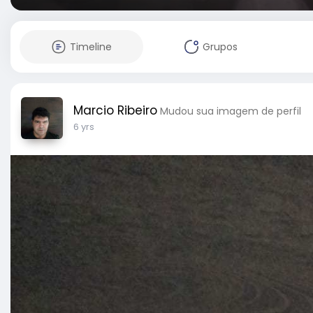
Timeline
Grupos
Marcio Ribeiro
Mudou sua imagem de perfil
6 yrs