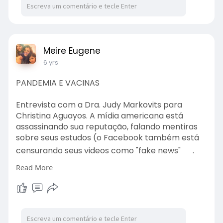
Meire Eugene
6 yrs
PANDEMIA E VACINAS
Entrevista com a Dra. Judy Markovits para
Christina Aguayos. A mídia americana está
assassinando sua reputação, falando mentiras
sobre seus estudos (o Facebook também está
censurando seus videos como "fake news"
.
Não acreditem na mídia. A mídia é a ferramenta
Read More
da Deep State.
___
O que é o "Deep State"?
Deep state é a forma abreviada de se referir à
vasta rede de burocratas de carreira e