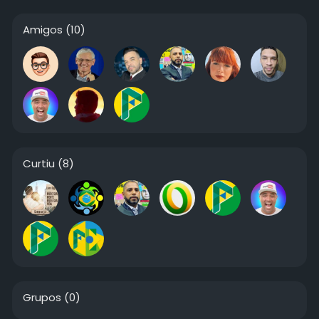
Amigos
(10)
Curtiu
(8)
Grupos
(0)