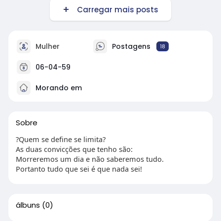
Carregar mais posts
s
l
l
s
Mulher
Postagens
18
c
r
06-04-59
e
e
Morando em
n
Sobre
?Quem se define se limita?
As duas convicções que tenho são:
Morreremos um dia e não saberemos tudo.
Portanto tudo que sei é que nada sei!
álbuns
(0)