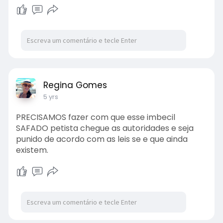
l
u
e
I
n
a
t
t
P
t
y
e
t
e
i
r
n
f
g
u
s
l
Regina Gomes
l
5 yrs
s
PRECISAMOS fazer com que esse imbecil
c
SAFADO petista chegue as autoridades e seja
r
punido de acordo com as leis se e que ainda
e
existem.
e
n