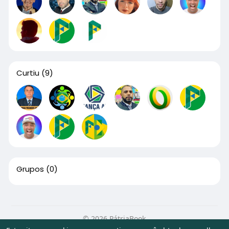
Curtiu
(9)
Grupos
(0)
© 2026 PátriaBook