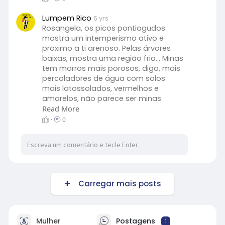
Lumpem Rico
6 yrs
Rosangela, os picos pontiagudos
mostra um intemperismo ativo e
proximo a ti arenoso. Pelas árvores
baixas, mostra uma região fria... Minas
tem morros mais porosos, digo, mais
percoladores de água com solos
mais latossolados, vermelhos e
amarelos, não parece ser minas
gerais. Você, nessa foto está no sul
Read More
do Brasil? Ou melhor, ainda no Brasil?
·
0
Rsss... Lindo cenário. Feliz para a vida é
saúde. Sucesso sempre na sua
caminhada, com DEUS.
Carregar mais posts
Mulher
Postagens
1