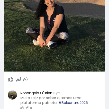
Rosangela O'Brien
6 yrs
Muito feliz por saber q temos uma
plataforma patriota.
#Bolsonaro2026
·
0