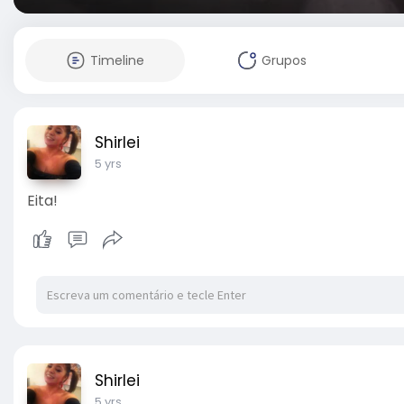
Timeline
Grupos
Shirlei
5 yrs
Eita!
Shirlei
5 yrs