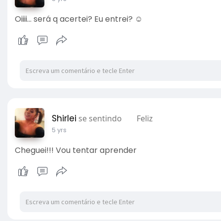
Oiiii... será q acertei? Eu entrei? ☺️
Shirlei
se sentindo
Feliz
5 yrs
Cheguei!!! Vou tentar aprender