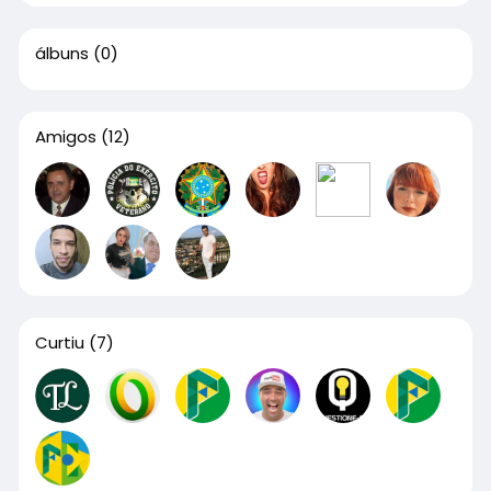
álbuns
(0)
Amigos
(12)
Curtiu
(7)