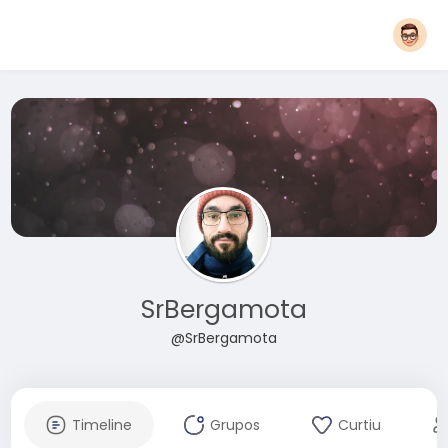
SrBergamota
@SrBergamota
Timeline
Grupos
Curtiu