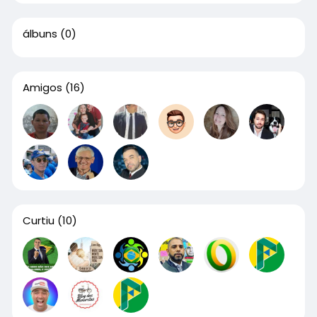
álbuns
(0)
Amigos
(16)
Curtiu
(10)