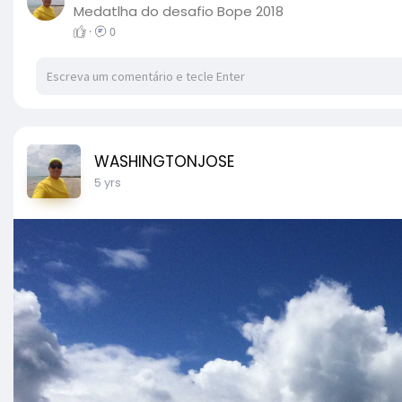
Medatlha do desafio Bope 2018
·
0
WASHINGTONJOSE
5 yrs