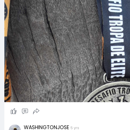
WASHINGTONJOSE
5 yrs