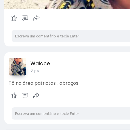
Walace
6 yrs
Tô na área patriotas... abraços