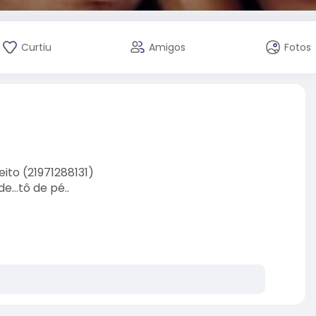
Curtiu
Amigos
Fotos
eito (21971288131)
...tô de pé..