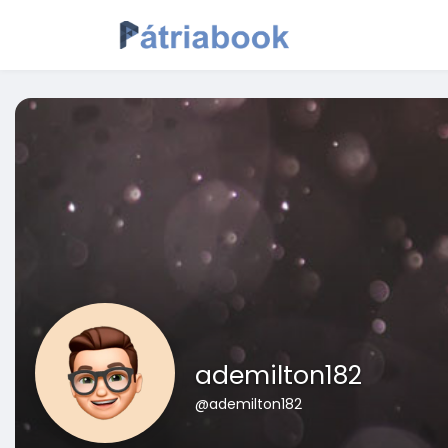
ademilton182
@ademilton182