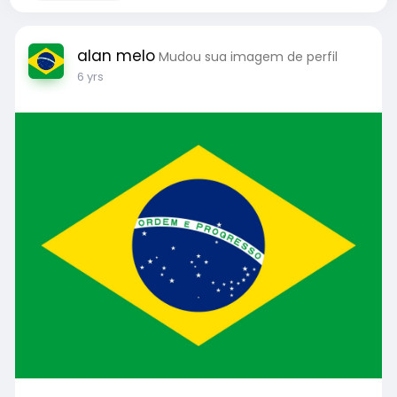
alan melo
Mudou sua imagem de perfil
6 yrs