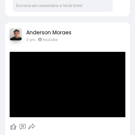
Anderson Moraes
3 yrs
-
Youtube