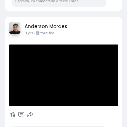
Anderson Moraes
3 yrs
-
Youtube