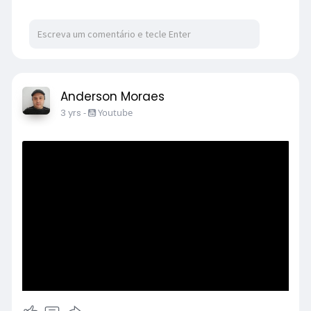
Anderson Moraes
3 yrs
-
Youtube