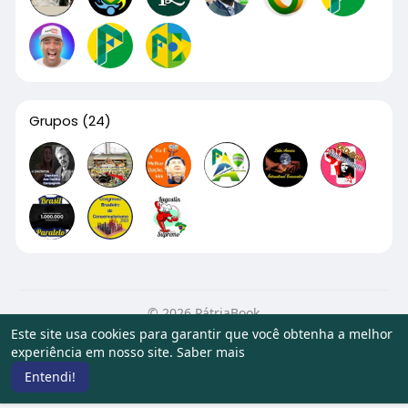
Grupos
(24)
© 2026 PátriaBook
Este site usa cookies para garantir que você obtenha a melhor
Início
Sobre
Contato
Privacidade
Termos de Uso
experiência em nosso site.
Saber mais
Artigos
Entendi!
Idioma