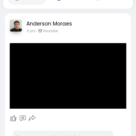
Anderson Moraes
3 yrs
-
Youtube