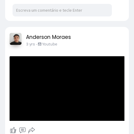
Anderson Moraes
3 yrs
-
Youtube