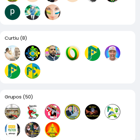
Curtiu
(8)
Grupos
(50)