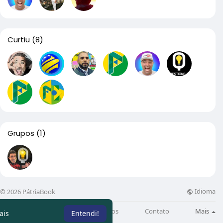
Curtiu
(8)
Grupos
(1)
Idioma
© 2026 PátriaBook
Sobre
Directory
Artigos
Contato
Mais
ais
Entendi!