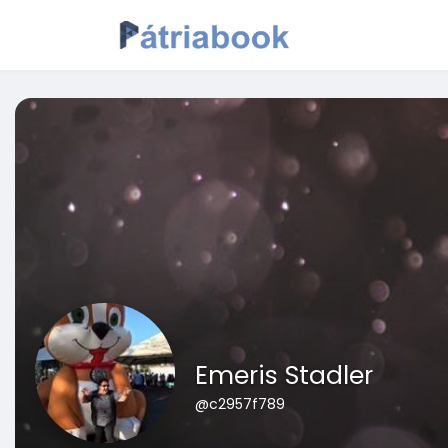
Emeris Stadler
@c2957f789