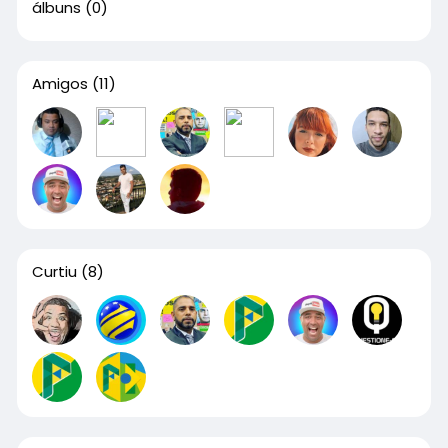
álbuns
(0)
Amigos
(11)
Curtiu
(8)